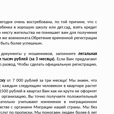
сегодня очень востребована, по той причине, что с
бенка в хорошую школу или дет.сад, взять кредит
о месту жительства не помешает вам для получения
ли же военкомата.Обретение временной регистрации
 быть более успешным.
е документы у мошенников, запомните
легальная
 тысяч рублей (за 3 месяца).
Если Вам предлагают
это развод. Чтобы сделать официальную регистрацию,
иску
от 7 000 рублей за три месяца! Мы знаем, что
 с каждым следующим человеком в квартире растет
1500 рублей в квартал Вам как ни крути не оформят
 организацию, Вы точно получаете положительный
мательно учитывают изменения в миграционном
честве с органами Миграции нашей страны. Мы без
услуг по прописки. Мы помогаем людям более 6 лет