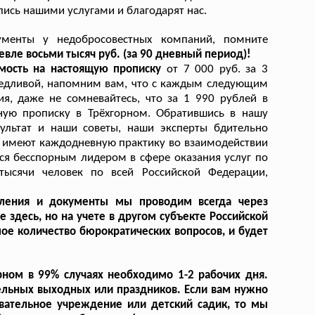
лись нашими услугами и благодарят нас.
ументы у недобросовестных компаний, помните
вле восьми тысяч руб. (за 90 дневный период)!
мость на настоящую прописку
от 7 000 руб. за 3
ведливой, напомним вам, что с каждым следующим
, даже не сомневайтесь, что за 1 990 рублей в
ную прописку в Трёхгорном. Обратившись в нашу
зультат и наши советы, наши эксперты бдительно
 имеют каждодневную практику во взаимодействии
ся бесспорным лидером в сфере оказания услуг по
ысячи человек по всей Российской Федерации,
вления и документы мы проводим всегда через
 здесь, но на учете в другом субъекте Российской
ое количество бюрократических вопросов, и будет
рном в 99% случаях необходимо 1-2 рабочих дня.
ельных выходных или праздников. Если вам нужно
овательное учреждение или детский садик, то мы