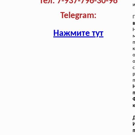
Тел. 7-937-796-30-96
и
Telegram:
в
Нажмите тут
м
о
с
п
п
Ф
Д
И
п