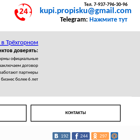
Тел. 7-937-796-30-96
kupi.propisku@gmail.com
Telegram:
Нажмите тут
 в Трёхгорном
нктов доверять:
формы официальные
заключаем договор
работают партнеры
бизнес более 6 лет
КОНТАКТЫ
192
244
297