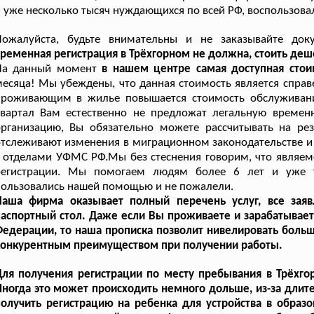
 уже несколько тысяч нуждающихся по всей РФ, воспользова
Пожалуйста, будьте внимательны и не заказывайте док
ременная регистрация в Трёхгорном не должна, стоить деше
На данный момент
в нашем центре самая доступная стои
есяца! Мы убеждены, что данная стоимость является спра
проживающим в жилье повышается стоимость обслуживания
квартал Вам естественно не предложат легальную времен
организацию, Вы обязательно можете рассчитывать на ре
тслеживают изменения в миграционном законодательстве и
 отделами УФМС РФ.Мы без стеснения говорим, что являем
регистрации. Мы помогаем людям более 6 лет и уже т
ользовались нашей помощью и не пожалели.
Наша фирма оказывает полный перечень услуг, все зая
аспортный стол. Даже если Вы проживаете и зарабатываете
едерации, то наша прописка позволит нивелировать больш
конкурентным преимуществом при получении работы.
ля получения регистрации по месту пребывания в Трёхго
ногда это может происходить немного дольше, из-за длит
олучить регистрацию на ребенка для устройства в образ