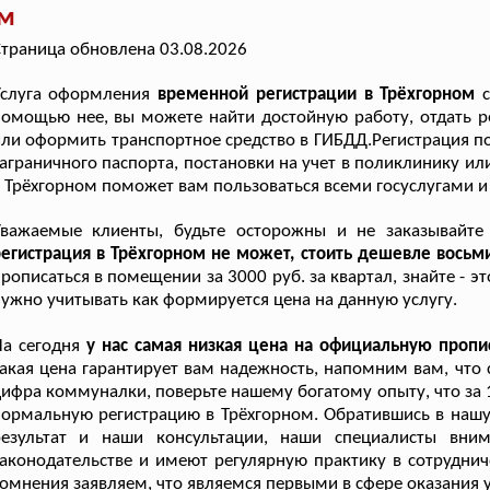
ом
траница обновлена 03.08.2026
Услуга оформления
временной регистрации в Трёхгорном
омощью нее, вы можете найти достойную работу, отдать ре
ли оформить транспортное средство в ГИБДД.Регистрация п
аграничного паспорта, постановки на учет в поликлинику и
 Трёхгорном поможет вам пользоваться всеми госуслугами и
Уважаемые клиенты, будьте осторожны и не заказывайт
егистрация в Трёхгорном не может, стоить дешевле восьми
рописаться в помещении за 3000 руб. за квартал, знайте - 
ужно учитывать как формируется цена на данную услугу.
а сегодня
у нас самая низкая цена на официальную проп
акая цена гарантирует вам надежность, напомним вам, что
ифра коммуналки, поверьте нашему богатому опыту, что за 
ормальную регистрацию в Трёхгорном. Обратившись в нашу
результат и наши консультации, наши специалисты вни
аконодательстве и имеют регулярную практику в сотрудни
омнения заявляем, что являемся первыми в сфере оказания 