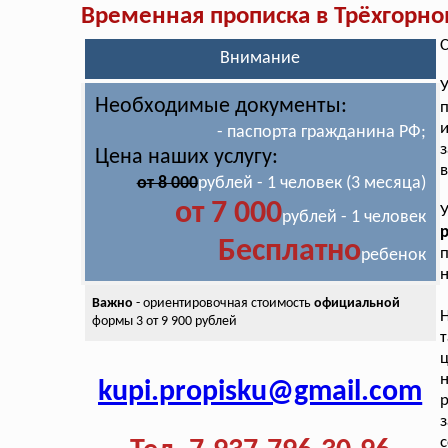
Временная прописка в Трёхгорн
С
Внимание
Необходимые документы:
п
и
- паспорта гражданина РФ;
з
Цена наших услугу:
в
от 8 000
рублей - 1 человек (3 месяца)
от 7 000
рублей - 1 человек
р
Бесплатно
п
ребенок
н
Важно
- ориентировочная стоимость
официальной
Н
формы 3 от 9 900 рублей
т
ц
н
kupi.propisku@gmail.com
з
с